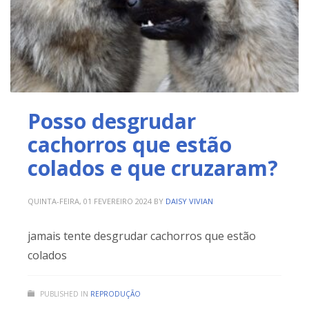
Posso desgrudar
cachorros que estão
colados e que cruzaram?
QUINTA-FEIRA, 01 FEVEREIRO 2024
BY
DAISY VIVIAN
jamais tente desgrudar cachorros que estão
colados
PUBLISHED IN
REPRODUÇÃO