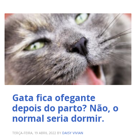
Gata fica ofegante
depois do parto? Não, o
normal seria dormir.
TERÇA-FEIRA, 19 ABRIL 2022
BY
DAISY VIVIAN